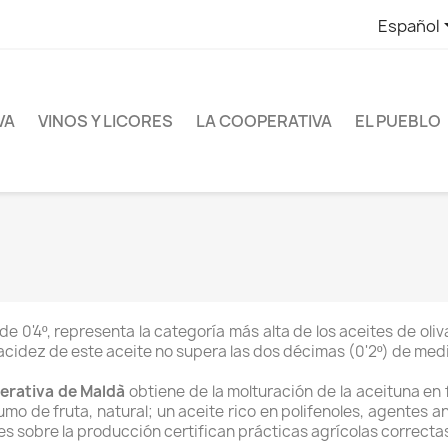
Español
VA
VINOS Y LICORES
LA COOPERATIVA
EL PUEBLO
 0'4º, representa la categoría más alta de los aceites de oli
 acidez de este aceite no supera las dos décimas (0'2º) de med
erativa de Maldà
obtiene de la molturación de la aceituna en 
umo de fruta, natural; un aceite rico en polifenoles, agentes 
les sobre la producción certifican prácticas agrícolas correct