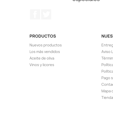
Facebook
Twitter
PRODUCTOS
NUES
Nuevos productos
Entre
Los más vendidos
Aviso 
Aceite de oliva
Términ
Vinos y licores
Polític
Políti
Pago 
Conta
Mapa d
Tiend