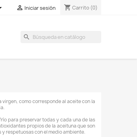
shopping_cart


Carrito
(0)
Iniciar sesión
search
va virgen, como corresponde al aceite con la
ia.
frío para preservar todas y cada una de las
antioxidantes propios de la aceituna que son
as y respetuosas con el medio ambiente.