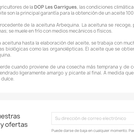
ricultores de la
DOP Les Garrigues
, las condiciones climática
ite son la principal garantía para la obtención de un aceite 10
procedente de la aceituna Arbequina. La aceituna se recoge,
mas; se muele en frío con medios mecánicos o físicos.
a aceituna hasta la elaboración del aceite, se trabaja con mu
las biológicas como las organolépticas. El aceite que se obtie
quina.
 verde cuando proviene de una cosecha más temprana y de col
mendrado ligeramente amargo y picante al final. A medida que
 dulce.
uestras
 y ofertas
Puede darse de baja en cualquier momento. Para