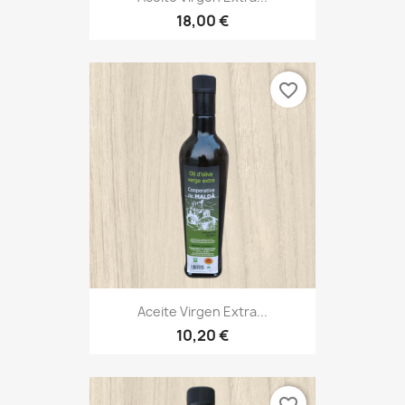
18,00 €
favorite_border
Aceite Virgen Extra...
10,20 €