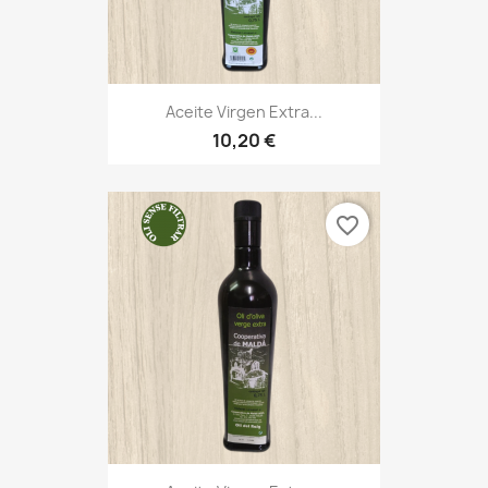
Aceite Virgen Extra...
10,20 €
favorite_border