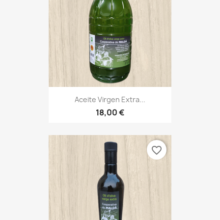
Aceite Virgen Extra...
18,00 €
favorite_border