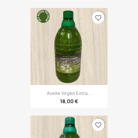
favorite_border
Aceite Virgen Extra...
18,00 €
favorite_border