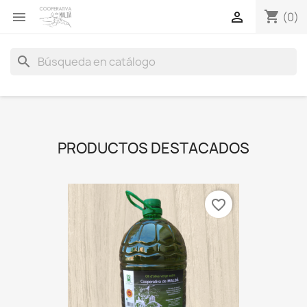
shopping_cart


(0)
search
PRODUCTOS DESTACADOS
favorite_border